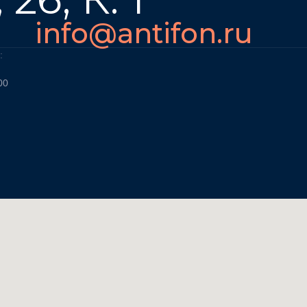
info@antifon.ru
:
00