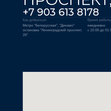
+7 903 613 8178
Как добраться:
Время работы
Метро "Белорусская", "Динамо"
ежедневно
остановка "Ленинградский проспект,
с 10:00 до 01:
26"